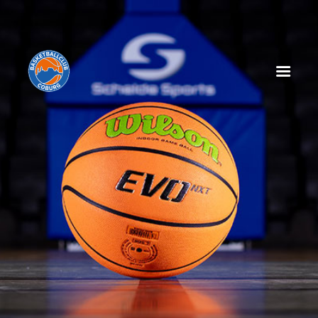
HOME
NEWS
SPIELPLAN
SPIELTAGSEINLEGER
TABELLE
KADER
MANAGEMENT
SPONSOREN
TICKETS
VEREIN