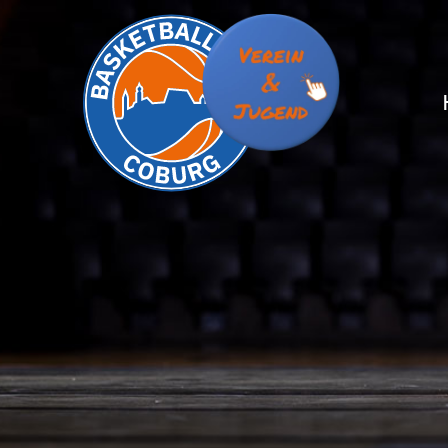
S
S
T
T