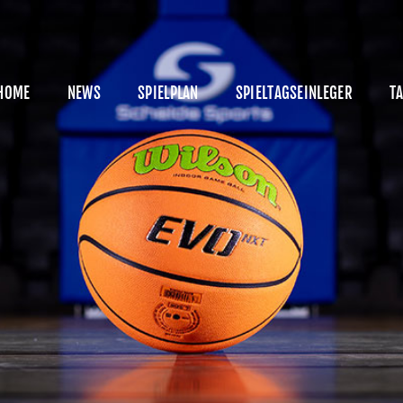
HOME
NEWS
HOME
NEWS
SPIELPLAN
SPIELTAGSEINLEGER
TA
PIELPLAN
PIELTAGSEINLEGER
ABELLE
KADER
MANAGEMENT
SPONSOREN
ICKETS