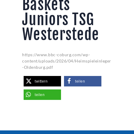
Baskets
Juniors TSG
Westerstede
https://www.bbc-coburg.com/wp-
content/uploads/2026/04/Heimspieleinleger
-Oldenburg.pdf
twittern
teilen
teilen