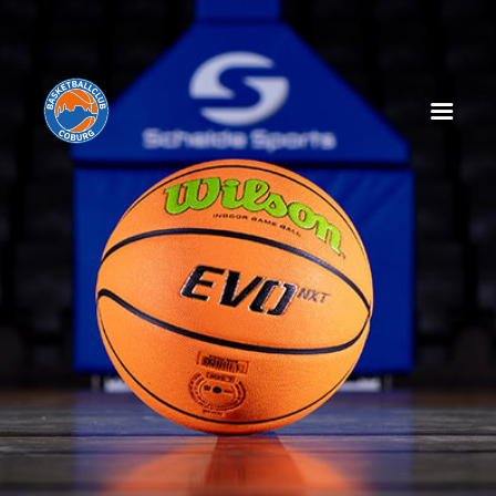
HOME
NEWS
SPIELPLAN
SPIELTAGSEINLEGER
TABELLE
KADER
MANAGEMENT
SPONSOREN
TICKETS
VEREIN