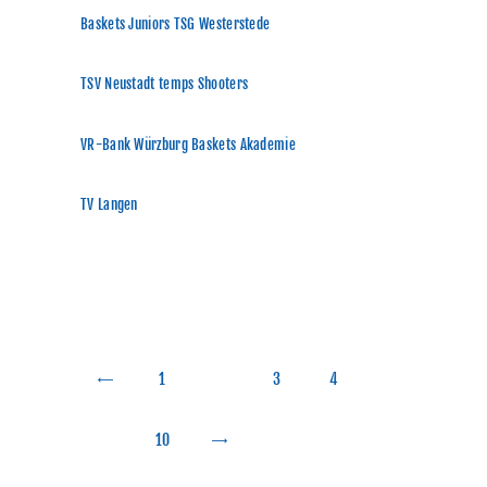
Baskets Juniors TSG Westerstede
TSV Neustadt temps Shooters
VR-Bank Würzburg Baskets Akademie
TV Langen
SEITENNUMMERIERUNG
DER BEITRÄGE
PAGE
1
<
PAGE
2
PAGE
3
PAGE
4
…
PAGE
10
>