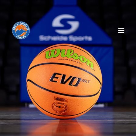
HOME
NEWS
SPIELPLAN
SPIELTAGSEINLEGER
TABELLE
KADER
MANAGEMENT
SPONSOREN
TICKETS
VEREIN