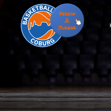
S
S
T
T