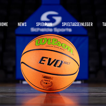
HOME
NEWS
HOME
NEWS
SPIELPLAN
SPIELTAGSEINLEGER
TA
PIELPLAN
PIELTAGSEINLEGER
ABELLE
KADER
MANAGEMENT
SPONSOREN
ICKETS