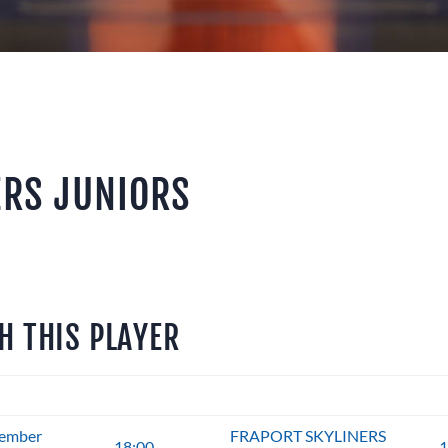
EREIN
ERS JUNIORS
H THIS PLAYER
te
Time
cember
FRAPORT SKYLINERS
18:00
1