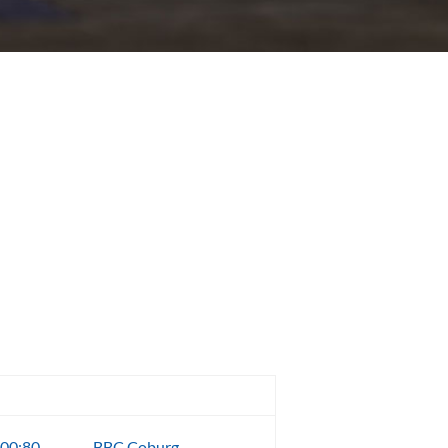
Match
00:80
BBC Coburg