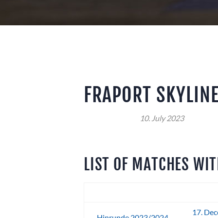
V
FRAPORT SKYLIN
Birthday:
10. July 2023
LIST OF MATCHES WIT
Round
Da
17. De
Hinrunde 2023/2024