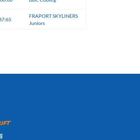
FRAPORT SKYLINERS
87:65
Juniors
ift
rg