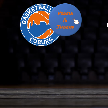
S
S
T
T