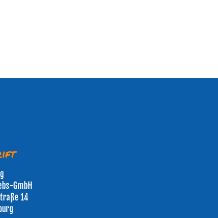
ift
rg
iebs-GmbH
traße 14
burg