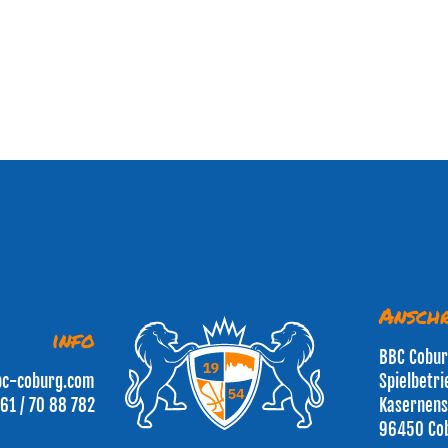
Anschr
info
BBC Cobu
bc-coburg.com
Spielbetr
61 / 70 88 782
Kasernens
96450 Co