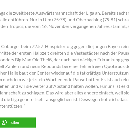
ngs die zweitbeste Auswärtsmannschaft der Liga an. Bereits sech
Halle entführen. Nur in Ulm (75:78) und Oberhaching (79:81) sc
bei den Tropics, die vom 16. November vergangenen Jahres stammt, 
ie Coburger beim 72:57-Hinspielerfolg gegen die jungen Bayern ein
Mitte der ersten Halbzeit drehten die Vestestädter nach der Pau
esonders Big Man Ole Theiß, der nach hartnäckiger Erkrankung ge
it elf Zählern und neun Rebounds bei einer fehlerfreien Quote aus d
her Halle baut der Center wieder auf die tatkräftige Unterstützun
m nachdem wir jetzt ein Wochenende Pause hatten. Es ist auch ein s
tehen und wir sie weiter auf Abstand halten wollen. Für uns ist es 
nschaft zu schlagen. Das wird aber alles andere einfach, weil sich
die Liga generell sehr ausgeglichen ist. Deswegen hoffe ich, dass
terstützen!“
teilen