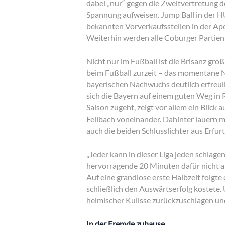
dabei „nur“ gegen die Zweitvertretung 
Spannung aufweisen. Jump Ball in der 
bekannten Vorverkaufsstellen in der A
Weiterhin werden alle Coburger Partien l
Nicht nur im Fußball ist die Brisanz gr
beim Fußball zurzeit – das momentane Non
bayerischen Nachwuchs deutlich erfreulic
sich die Bayern auf einem guten Weg in 
Saison zugeht, zeigt vor allem ein Blick
Fellbach voneinander. Dahinter lauern m
auch die beiden Schlusslichter aus Erfu
„Jeder kann in dieser Liga jeden schlage
hervorragende 20 Minuten dafür nicht au
Auf eine grandiose erste Halbzeit folgte
schließlich den Auswärtserfolg kostete.
heimischer Kulisse zurückzuschlagen und
In der Fremde zuhause