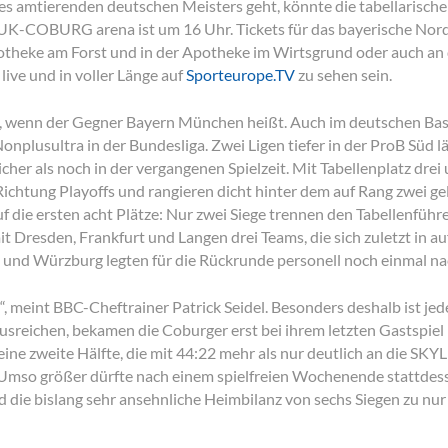
des amtierenden deutschen Meisters geht, könnte die tabellarisc
HUK-COBURG arena ist um 16 Uhr. Tickets für das bayerische No
potheke am Forst und in der Apotheke im Wirtsgrund oder auch a
ive und in voller Länge auf
Sporteurope.TV
zu sehen sein.
oß, wenn der Gegner Bayern München heißt. Auch im deutschen Bas
plusultra in der Bundesliga. Zwei Ligen tiefer in der ProB Süd läu
her als noch in der vergangenen Spielzeit. Mit Tabellenplatz drei
Richtung Playoffs und rangieren dicht hinter dem auf Rang zwei ge
 auf die ersten acht Plätze: Nur zwei Siege trennen den Tabellenfü
it Dresden, Frankfurt und Langen drei Teams, die sich zuletzt in 
rt und Würzburg legten für die Rückrunde personell noch einmal n
n“, meint BBC-Cheftrainer Patrick Seidel. Besonders deshalb ist jed
sreichen, bekamen die Coburger erst bei ihrem letzten Gastspiel
 eine zweite Hälfte, die mit 44:22 mehr als nur deutlich an die S
 Umso größer dürfte nach einem spielfreien Wochenende stattdesse
 die bislang sehr ansehnliche Heimbilanz von sechs Siegen zu nur