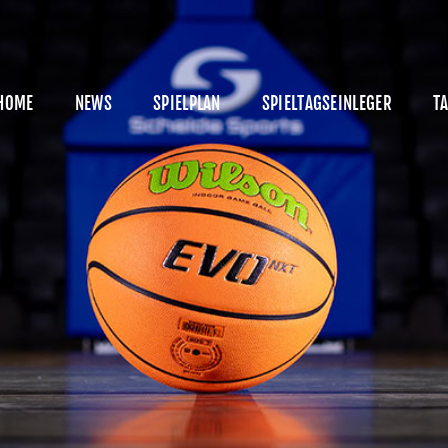
HOME
NEWS
HOME
NEWS
SPIELPLAN
SPIELTAGSEINLEGER
TA
PIELPLAN
PIELTAGSEINLEGER
ABELLE
KADER
MANAGEMENT
SPONSOREN
ICKETS