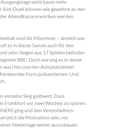
he Ausgangslage wohl kaum mehr
rd-Süd-Duell können wie gewohnt an den
n der Abendkasse erworben werden.
ketball sind die Münchner – ähnlich wie
ft es in dieser Saison auch für den
 und zehn Siegen aus 17 Spielen befinden
legenen BBC. Doch wie eng es in dieser
hrer aus Ulm und den Achtplatzierten
aufstrebender Form präsentierten. Und
ach.
er einzelne Sieg goldwert. Dass
 in Frankfurt vor zwei Wochen zu spüren.
KYLINERS ging und den Vestestädtern
n jetzt die Motivation sein, vor
 einer Niederlage weiter auszubauen.