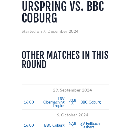
URSPRING VS. BBC
COBURG
Started on
7. December 2024
OTHER MATCHES IN THIS
ROUND
Time
Match
29. September 2024
TSV
80:8
16:00
Oberhaching
BBC Coburg
6
Tropics
6. October 2024
67:8
SV Fellbach
16:00
BBC Coburg
5
Flashers