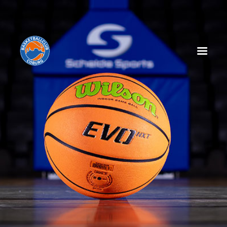
HOME
NEWS
SPIELPLAN
SPIELTAGSEINLEGER
TABELLE
KADER
MANAGEMENT
SPONSOREN
TICKETS
VEREIN