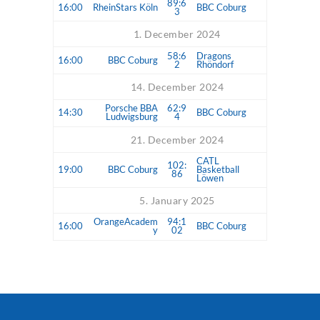
89:6
16:00
RheinStars Köln
BBC Coburg
3
1. December 2024
58:6
Dragons
16:00
BBC Coburg
2
Rhöndorf
14. December 2024
Porsche BBA
62:9
14:30
BBC Coburg
Ludwigsburg
4
21. December 2024
CATL
102:
19:00
BBC Coburg
Basketball
86
Löwen
5. January 2025
OrangeAcadem
94:1
16:00
BBC Coburg
y
02