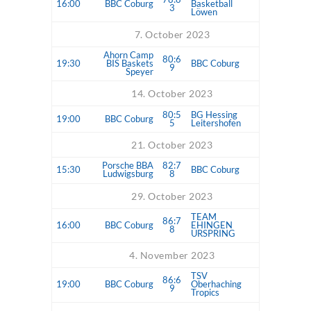
16:00
BBC Coburg
Basketball
3
Löwen
7. October 2023
Ahorn Camp
80:6
19:30
BIS Baskets
BBC Coburg
9
Speyer
14. October 2023
80:5
BG Hessing
19:00
BBC Coburg
5
Leitershofen
21. October 2023
Porsche BBA
82:7
15:30
BBC Coburg
Ludwigsburg
8
29. October 2023
TEAM
86:7
16:00
BBC Coburg
EHINGEN
8
URSPRING
4. November 2023
TSV
86:6
19:00
BBC Coburg
Oberhaching
9
Tropics