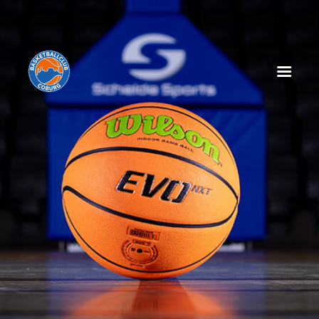
HOME
NEWS
SPIELPLAN
SPIELTAGSEINLEGER
TABELLE
KADER
MANAGEMENT
SPONSOREN
TICKETS
VEREIN