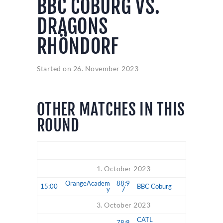
BBC COBURG VS.
DRAGONS
RHÖNDORF
Started on
26. November 2023
OTHER MATCHES IN THIS
ROUND
Time
Match
1. October 2023
OrangeAcadem
88:9
15:00
BBC Coburg
y
7
3. October 2023
CATL
78:8