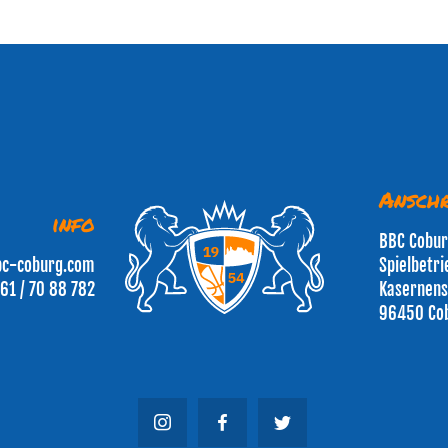
Anschr
info
BBC Cobu
bc-coburg.com
Spielbetr
61 / 70 88 782
Kasernens
96450 Co