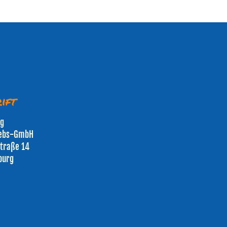
ift
rg
iebs-GmbH
traße 14
burg