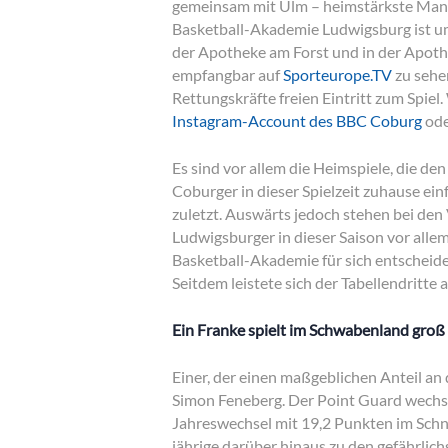
gemeinsam mit Ulm – heimstärkste Manns
Basketball-Akademie Ludwigsburg ist um 
der Apotheke am Forst und in der Apothe
empfangbar auf
Sporteurope.TV
zu sehen
Rettungskräfte freien Eintritt zum Spie
Instagram-Account des BBC Coburg
ode
Es sind vor allem die Heimspiele, die de
Coburger in dieser Spielzeit zuhause ei
zuletzt. Auswärts jedoch stehen bei den 
Ludwigsburger in dieser Saison vor allem
Basketball-Akademie für sich entscheid
Seitdem leistete sich der Tabellendritte 
Ein Franke spielt im Schwabenland groß
Einer, der einen maßgeblichen Anteil an
Simon Feneberg. Der Point Guard wech
Jahreswechsel mit 19,2 Punkten im Schni
jährige darüber hinaus zu den gefährlic