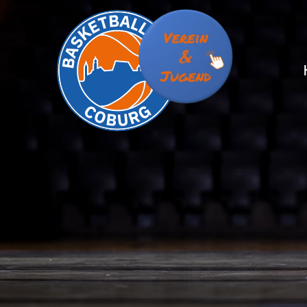
S
S
T
T