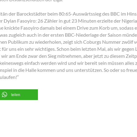
tän der Barockstädter beim 80:65-Auswärtssieg des BBC im Hinspie
r Dylan Fasoyiro: 26 Zähler in gut 23 Minuten erzielte der Nigeri
e knickte Fasoyiro damals bei einem Drive zum Korb um, sodass e
was zugleich auch in der ersten BBC-Niederlage der Saison münde
chen Publikum zu wiederholen, zeigt sich Coburgs Nummer zwölf v
für uns ein sehr wichtiges. Schon beim letzten Mal, als wir gegen
ir am Ende zwar den Sieg mitnehmen, aber jetzt zu diesem Zeitpu
 keineswegs einfach werden wird und wir bereit sein müssen alles 
mspiel in die Halle kommen und uns unterstützen. So oder so freue
ulaufen!“
teilen