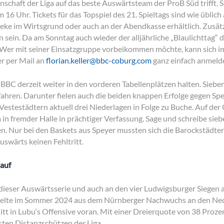
chaft der Liga auf das beste Auswärtsteam der ProB Süd trifft. S
16 Uhr. Tickets für das Topspiel des 21. Spieltags sind wie üblic
ke im Wirtsgrund oder auch an der Abendkasse erhältlich. Zusätzli
 sein. Da am Sonntag auch wieder der alljährliche „Blaulichttag“ d
l. Wer mit seiner Einsatzgruppe vorbeikommen möchte, kann sich i
r per Mail an
florian.keller@bbc-coburg.com
ganz einfach anmeld
n BBC derzeit weiter in den vorderen Tabellenplätzen halten. Siebe
nfahren. Darunter fielen auch die beiden knappen Erfolge gegen S
Vestestädtern aktuell drei Niederlagen in Folge zu Buche. Auf der
 in fremder Halle in prächtiger Verfassung. Sage und schreibe sie
en. Nur bei den Baskets aus Speyer mussten sich die Barockstädt
auswärts keinen Fehltritt.
 auf
 dieser Auswärtsserie und auch an den vier Ludwigsburger Siegen a
selte im Sommer 2024 aus dem Nürnberger Nachwuchs an den Nec
tt in Lubu‘s Offensive voran. Mit einer Dreierquote von 38 Prozen
hsten Distanzschützen der Liga.