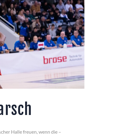
arsch
her Halle freuen, wenn die –