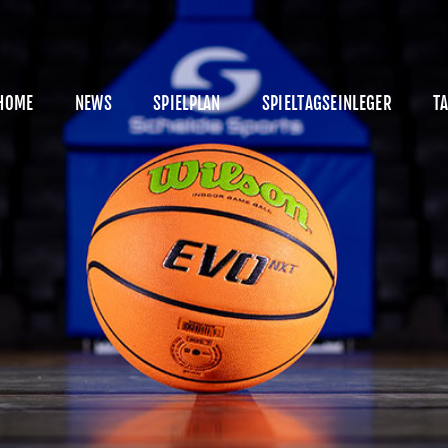
HOME
NEWS
HOME
NEWS
SPIELPLAN
SPIELTAGSEINLEGER
TA
PIELPLAN
PIELTAGSEINLEGER
ABELLE
KADER
MANAGEMENT
SPONSOREN
ICKETS