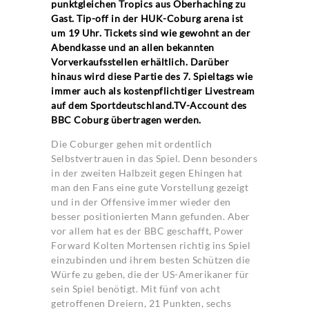
punktgleichen Tropics aus Oberhaching zu
Gast. Tip-off in der HUK-Coburg arena ist
um 19 Uhr. Tickets sind wie gewohnt an der
Abendkasse und an allen bekannten
Vorverkaufsstellen erhältlich. Darüber
hinaus wird diese Partie des 7. Spieltags wie
immer auch als kostenpflichtiger Livestream
auf dem Sportdeutschland.TV-Account des
BBC Coburg übertragen werden.
Die Coburger gehen mit ordentlich
Selbstvertrauen in das Spiel. Denn besonders
in der zweiten Halbzeit gegen Ehingen hat
man den Fans eine gute Vorstellung gezeigt
und in der Offensive immer wieder den
besser positionierten Mann gefunden. Aber
vor allem hat es der BBC geschafft, Power
Forward Kolten Mortensen richtig ins Spiel
einzubinden und ihrem besten Schützen die
Würfe zu geben, die der US-Amerikaner für
sein Spiel benötigt. Mit fünf von acht
getroffenen Dreiern, 21 Punkten, sechs