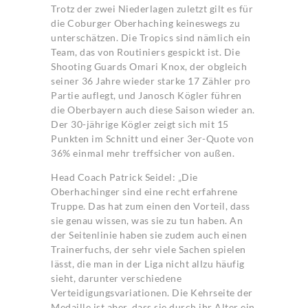
Trotz der zwei Niederlagen zuletzt gilt es für
die Coburger Oberhaching keineswegs zu
unterschätzen. Die Tropics sind nämlich ein
Team, das von Routiniers gespickt ist. Die
Shooting Guards Omari Knox, der obgleich
seiner 36 Jahre wieder starke 17 Zähler pro
Partie auflegt, und Janosch Kögler führen
die Oberbayern auch diese Saison wieder an.
Der 30-jährige Kögler zeigt sich mit 15
Punkten im Schnitt und einer 3er-Quote von
36% einmal mehr treffsicher von außen.
Head Coach Patrick Seidel: „Die
Oberhachinger sind eine recht erfahrene
Truppe. Das hat zum einen den Vorteil, dass
sie genau wissen, was sie zu tun haben. An
der Seitenlinie haben sie zudem auch einen
Trainerfuchs, der sehr viele Sachen spielen
lässt, die man in der Liga nicht allzu häufig
sieht, darunter verschiedene
Verteidigungsvariationen. Die Kehrseite der
Medaille ist aber, dass sie durch ihr Alter ein