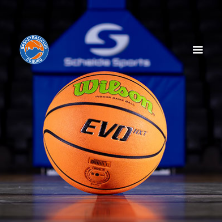
HOME
NEWS
SPIELPLAN
SPIELTAGSEINLEGER
TABELLE
KADER
MANAGEMENT
SPONSOREN
TICKETS
VEREIN