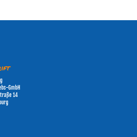
ift
rg
iebs-GmbH
traße 14
burg