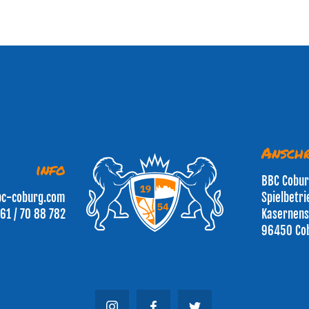
Anschr
info
BBC Cobu
bc-coburg.com
Spielbetr
61 / 70 88 782
Kasernens
96450 Co