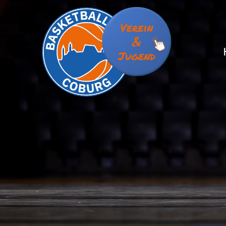
S
S
T
T