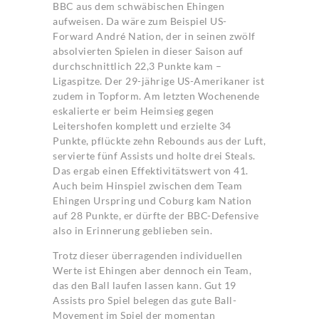
BBC aus dem schwäbischen Ehingen
aufweisen. Da wäre zum Beispiel US-
Forward André Nation, der in seinen zwölf
absolvierten Spielen in dieser Saison auf
durchschnittlich 22,3 Punkte kam –
Ligaspitze. Der 29-jährige US-Amerikaner ist
zudem in Topform. Am letzten Wochenende
eskalierte er beim Heimsieg gegen
Leitershofen komplett und erzielte 34
Punkte, pflückte zehn Rebounds aus der Luft,
servierte fünf Assists und holte drei Steals.
Das ergab einen Effektivitätswert von 41.
Auch beim Hinspiel zwischen dem Team
Ehingen Urspring und Coburg kam Nation
auf 28 Punkte, er dürfte der BBC-Defensive
also in Erinnerung geblieben sein.
Trotz dieser überragenden individuellen
Werte ist Ehingen aber dennoch ein Team,
das den Ball laufen lassen kann. Gut 19
Assists pro Spiel belegen das gute Ball-
Movement im Spiel der momentan