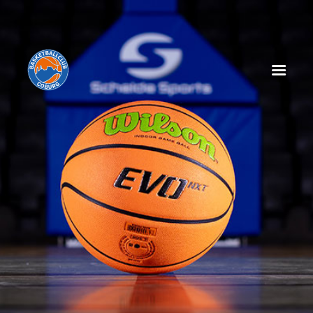
HOME
NEWS
SPIELPLAN
SPIELTAGSEINLEGER
TABELLE
KADER
MANAGEMENT
SPONSOREN
TICKETS
VEREIN