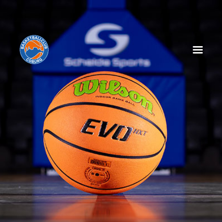
HOME
NEWS
SPIELPLAN
SPIELTAGSEINLEGER
TABELLE
KADER
MANAGEMENT
SPONSOREN
TICKETS
VEREIN