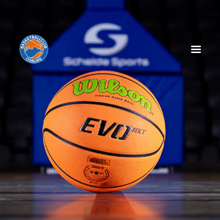
HOME
NEWS
SPIELPLAN
SPIELTAGSEINLEGER
TABELLE
KADER
MANAGEMENT
SPONSOREN
TICKETS
VEREIN