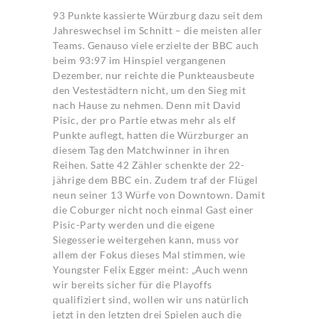
93 Punkte kassierte Würzburg dazu seit dem
Jahreswechsel im Schnitt – die meisten aller
Teams. Genauso viele erzielte der BBC auch
beim 93:97 im Hinspiel vergangenen
Dezember, nur reichte die Punkteausbeute
den Vestestädtern nicht, um den Sieg mit
nach Hause zu nehmen. Denn mit David
Pisic, der pro Partie etwas mehr als elf
Punkte auflegt, hatten die Würzburger an
diesem Tag den Matchwinner in ihren
Reihen. Satte 42 Zähler schenkte der 22-
jährige dem BBC ein. Zudem traf der Flügel
neun seiner 13 Würfe von Downtown. Damit
die Coburger nicht noch einmal Gast einer
Pisic-Party werden und die eigene
Siegesserie weitergehen kann, muss vor
allem der Fokus dieses Mal stimmen, wie
Youngster Felix Egger meint: „Auch wenn
wir bereits sicher für die Playoffs
qualifiziert sind, wollen wir uns natürlich
jetzt in den letzten drei Spielen auch die