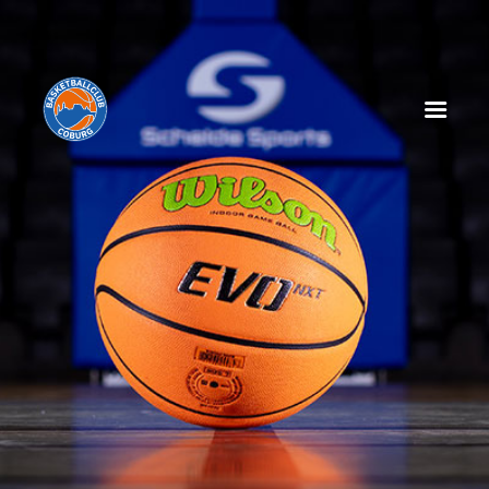
HOME
NEWS
SPIELPLAN
SPIELTAGSEINLEGER
TABELLE
KADER
MANAGEMENT
SPONSOREN
TICKETS
VEREIN