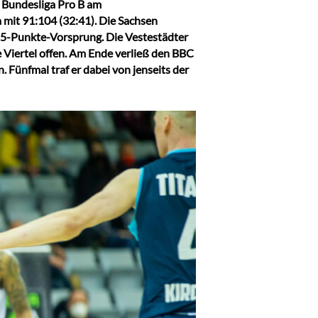
l Bundesliga Pro B am
mit 91:104 (32:41). Die Sachsen
n 15-Punkte-Vorsprung. Die Vestestädter
te Viertel offen. Am Ende verließ den BBC
Fünfmal traf er dabei von jenseits der