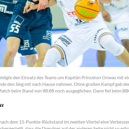
uldigte den Einsatz des Teams um Kapitän Princeton Onwas mit s
e den Sieg mit nach Hause nahmen. Ohne großen Kampf gab der B
Match beim Stand von 88:88 noch ausgeglichen. Dann fiel beim BB
n“
h nach dem 15-Punkte-Rückstand im zweiten Viertel eine Verbesse
hergestellt, dass die Dresdner auf der anderen Seite nicht so erfol