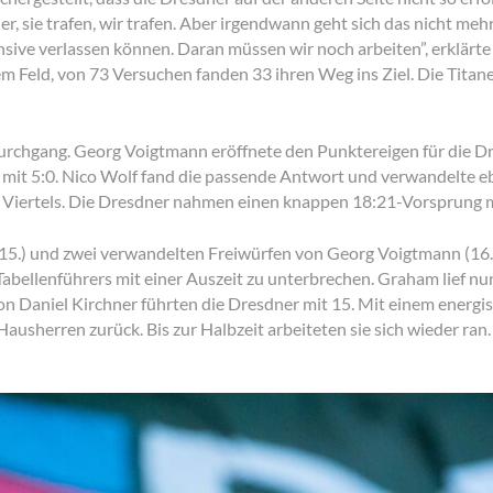
r, sie trafen, wir trafen. Aber irgendwann geht sich das nicht mehr
sive verlassen können. Daran müssen wir noch arbeiten”, erklärte 
m Feld, von 73 Versuchen fanden 33 ihren Weg ins Ziel. Die Tita
Durchgang. Georg Voigtmann eröffnete den Punktereigen für die Dre
e mit 5:0. Nico Wolf fand die passende Antwort und verwandelte e
s Viertels. Die Dresdner nahmen einen knappen 18:21-Vorsprung mi
5.) und zwei verwandelten Freiwürfen von Georg Voigtmann (16.) 
 Tabellenführers mit einer Auszeit zu unterbrechen. Graham lief nu
on Daniel Kirchner führten die Dresdner mit 15. Mit einem ener
usherren zurück. Bis zur Halbzeit arbeiteten sie sich wieder ran.