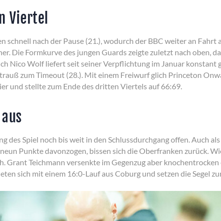
n Viertel
en schnell nach der Pause (21.), wodurch der BBC weiter an Fahrt 
rher. Die Formkurve des jungen Guards zeigte zuletzt nach oben, d
 Nico Wolf liefert seit seiner Verpflichtung im Januar konstant
Strauß zum Timeout (28.). Mit einem Freiwurf glich Princeton Onw
r und stellte zum Ende des dritten Viertels auf 66:69.
 aus
g des Spiel noch bis weit in den Schlussdurchgang offen. Auch als
uf neun Punkte davonzogen, bissen sich die Oberfranken zurück. Wi
ch. Grant Teichmann versenkte im Gegenzug aber knochentrocken 
eten sich mit einem 16:0-Lauf aus Coburg und setzen die Segel zum