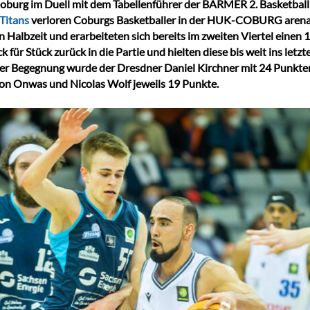
 Coburg im Duell mit dem Tabellenführer der BARMER 2. Basketbal
Titans
verloren Coburgs Basketballer in der HUK-COBURG arena 
n Halbzeit und erarbeiteten sich bereits im zweiten Viertel eine
 für Stück zurück in die Partie und hielten diese bis weit ins letz
er Begegnung wurde der Dresdner Daniel Kirchner mit 24 Punkten. 
eton Onwas und Nicolas Wolf jeweils 19 Punkte.