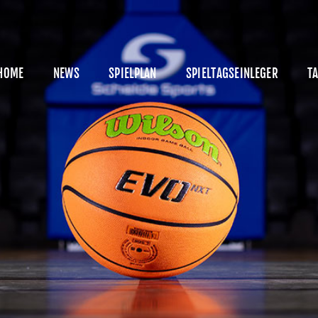
HOME
NEWS
HOME
NEWS
SPIELPLAN
SPIELTAGSEINLEGER
TA
PIELPLAN
PIELTAGSEINLEGER
ABELLE
KADER
MANAGEMENT
SPONSOREN
ICKETS