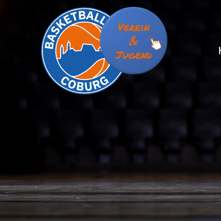
S
S
T
T